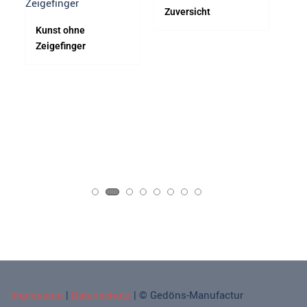
Zuversicht
F1
Kunst ohne
Zeigefinger​
Impressum
|
Datenschutz
| © Gedöns-Manufactur