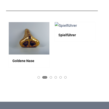
Spielführer
Ho
Do
Goldene Nase