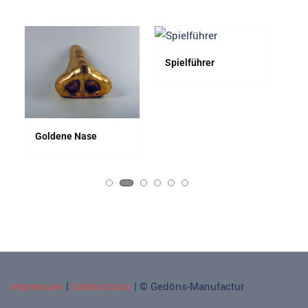
Spielführer
Ho
Do
Goldene Nase
Impressum
|
Datenschutz
| © Gedöns-Manufactur