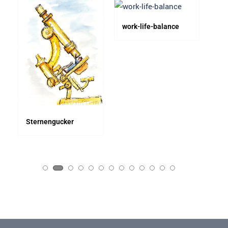
work-life-balance
Erf
Sternengucker