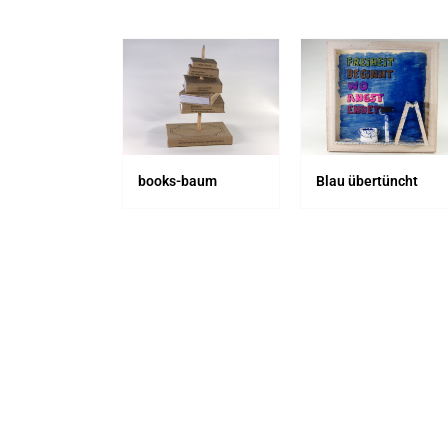
ium
books-baum
Blau übertüncht