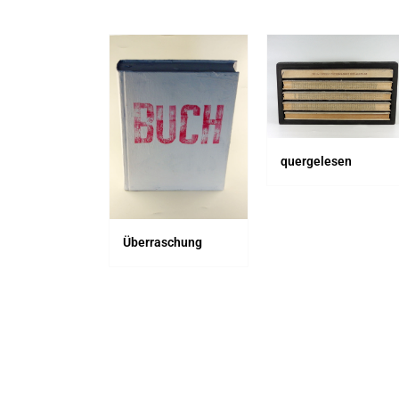
quergelesen
​
Überraschung​
Wie w
blei